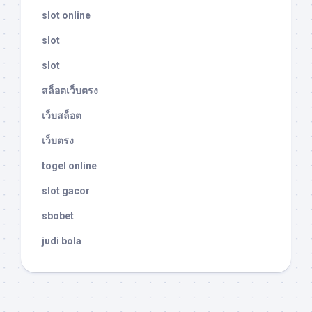
slot online
slot
slot
สล็อตเว็บตรง
เว็บสล็อต
เว็บตรง
togel online
slot gacor
sbobet
judi bola