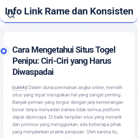
Skip
Info Link Rame dan Konsisten
to
content
Cara Mengetahui Situs Togel
Penipu: Ciri-Ciri yang Harus
Diwaspadai
bukti4d
Dalam dunia permainan angka online, memilih
situs yang tepat merupakan hal yang sangat penting.
Banyak pemain yang tergiur dengan janji kemenangan
besar tanpa menyadari bahwa tidak semua platform
dapat dipercaya. Di balik tampilan situs yang menarik
dan promosi yang menggiurkan, ada beberapa pihak
yang menjalankan praktik penipuan. Oleh karena itu,