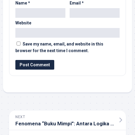
Name
*
Email
*
Website
Save my name, email, and website in this
browser for the next time I comment.
NEXT
Fenomena “Buku Mimpi”: Antara Logika dan Intuisi