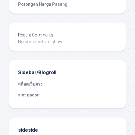
Potongan Harga Pasang
Recent Comments
No comments to show.
Sidebar/Blogroll
สล็อตเว็บตรง
slot gacor
sideside