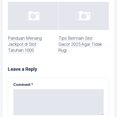
Panduan Menang
Tips Bermain Slot
Jackpot di Slot
Gacor 2025 Agar Tidak
Taruhan 1000
Rugi
Leave a Reply
Comment
*