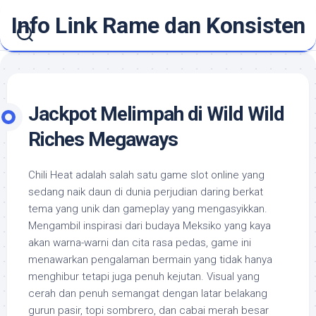
Skip
Info Link Rame dan Konsisten
to
content
Jackpot Melimpah di Wild Wild
Riches Megaways
Chili Heat adalah salah satu game slot online yang
sedang naik daun di dunia perjudian daring berkat
tema yang unik dan gameplay yang mengasyikkan.
Mengambil inspirasi dari budaya Meksiko yang kaya
akan warna-warni dan cita rasa pedas, game ini
menawarkan pengalaman bermain yang tidak hanya
menghibur tetapi juga penuh kejutan. Visual yang
cerah dan penuh semangat dengan latar belakang
gurun pasir, topi sombrero, dan cabai merah besar