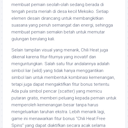
membuat pemain seolah-olah sedang berada di
tengah pesta meriah di desa kecil Meksiko. Setiap
elemen desain dirancang untuk membangkitkan
suasana yang penuh semangat dan energi, sehingga
membuat pemain semakin betah untuk memutar
gulungan berulang kali.
Selain tampilan visual yang menarik, Chili Heat juga
dikenal karena fitur-fiturnya yang inovatif dan
menguntungkan. Salah satu fitur andalannya adalah
simbol liar (wild) yang tidak hanya menggantikan
simbol lain untuk membentuk kombinasi kemenangan,
tetapi juga dapat mengaktifkan fitur bonus tertentu.
Ada pula simbol pencar (scatter) yang memicu
putaran gratis, memberi peluang kepada pemain untuk
memperoleh kemenangan besar tanpa harus
mengeluarkan taruhan ekstra. Lebih menarik lagi,
game ini menawarkan fitur bonus “Chili Heat Free
Spins” yang dapat diaktifkan secara acak selama