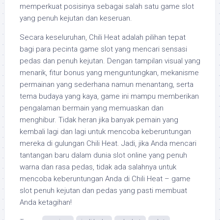
memperkuat posisinya sebagai salah satu game slot
yang penuh kejutan dan keseruan.
Secara keseluruhan, Chili Heat adalah pilihan tepat
bagi para pecinta game slot yang mencari sensasi
pedas dan penuh kejutan. Dengan tampilan visual yang
menarik, fitur bonus yang menguntungkan, mekanisme
permainan yang sederhana namun menantang, serta
tema budaya yang kaya, game ini mampu memberikan
pengalaman bermain yang memuaskan dan
menghibur. Tidak heran jika banyak pemain yang
kembali lagi dan lagi untuk mencoba keberuntungan
mereka di gulungan Chili Heat. Jadi, jika Anda mencari
tantangan baru dalam dunia slot online yang penuh
warna dan rasa pedas, tidak ada salahnya untuk
mencoba keberuntungan Anda di Chili Heat – game
slot penuh kejutan dan pedas yang pasti membuat
Anda ketagihan!