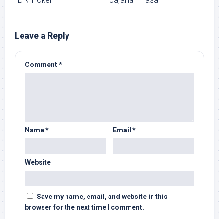
IDN Poker
Jajanan Pasar
Leave a Reply
Comment
*
Name
*
Email
*
Website
Save my name, email, and website in this
browser for the next time I comment.