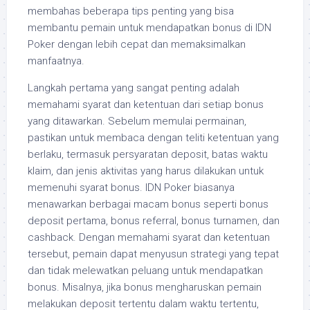
membahas beberapa tips penting yang bisa
membantu pemain untuk mendapatkan bonus di IDN
Poker dengan lebih cepat dan memaksimalkan
manfaatnya.
Langkah pertama yang sangat penting adalah
memahami syarat dan ketentuan dari setiap bonus
yang ditawarkan. Sebelum memulai permainan,
pastikan untuk membaca dengan teliti ketentuan yang
berlaku, termasuk persyaratan deposit, batas waktu
klaim, dan jenis aktivitas yang harus dilakukan untuk
memenuhi syarat bonus. IDN Poker biasanya
menawarkan berbagai macam bonus seperti bonus
deposit pertama, bonus referral, bonus turnamen, dan
cashback. Dengan memahami syarat dan ketentuan
tersebut, pemain dapat menyusun strategi yang tepat
dan tidak melewatkan peluang untuk mendapatkan
bonus. Misalnya, jika bonus mengharuskan pemain
melakukan deposit tertentu dalam waktu tertentu,