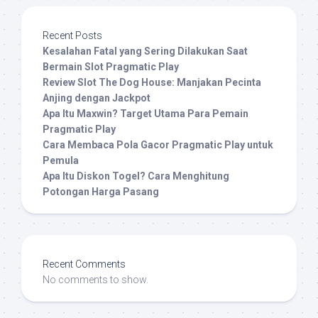
Recent Posts
Kesalahan Fatal yang Sering Dilakukan Saat
Bermain Slot Pragmatic Play
Review Slot The Dog House: Manjakan Pecinta
Anjing dengan Jackpot
Apa Itu Maxwin? Target Utama Para Pemain
Pragmatic Play
Cara Membaca Pola Gacor Pragmatic Play untuk
Pemula
Apa Itu Diskon Togel? Cara Menghitung
Potongan Harga Pasang
Recent Comments
No comments to show.