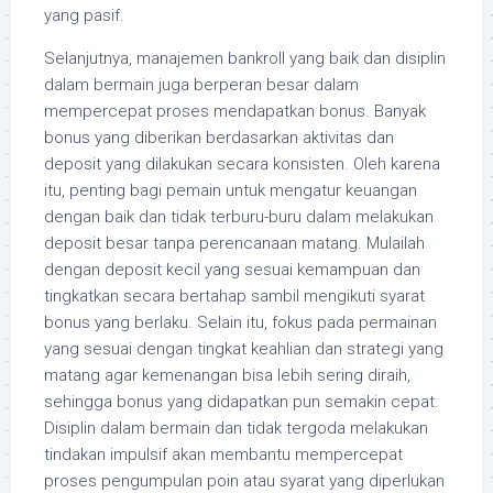
yang pasif.
Selanjutnya, manajemen bankroll yang baik dan disiplin
dalam bermain juga berperan besar dalam
mempercepat proses mendapatkan bonus. Banyak
bonus yang diberikan berdasarkan aktivitas dan
deposit yang dilakukan secara konsisten. Oleh karena
itu, penting bagi pemain untuk mengatur keuangan
dengan baik dan tidak terburu-buru dalam melakukan
deposit besar tanpa perencanaan matang. Mulailah
dengan deposit kecil yang sesuai kemampuan dan
tingkatkan secara bertahap sambil mengikuti syarat
bonus yang berlaku. Selain itu, fokus pada permainan
yang sesuai dengan tingkat keahlian dan strategi yang
matang agar kemenangan bisa lebih sering diraih,
sehingga bonus yang didapatkan pun semakin cepat.
Disiplin dalam bermain dan tidak tergoda melakukan
tindakan impulsif akan membantu mempercepat
proses pengumpulan poin atau syarat yang diperlukan