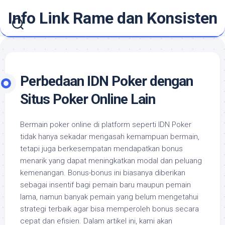
Skip
Info Link Rame dan Konsisten
to
content
Perbedaan IDN Poker dengan
Situs Poker Online Lain
Bermain poker online di platform seperti IDN Poker
tidak hanya sekadar mengasah kemampuan bermain,
tetapi juga berkesempatan mendapatkan bonus
menarik yang dapat meningkatkan modal dan peluang
kemenangan. Bonus-bonus ini biasanya diberikan
sebagai insentif bagi pemain baru maupun pemain
lama, namun banyak pemain yang belum mengetahui
strategi terbaik agar bisa memperoleh bonus secara
cepat dan efisien. Dalam artikel ini, kami akan