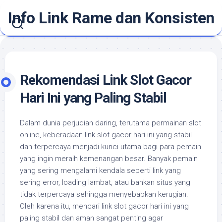
Skip
Info Link Rame dan Konsisten
to
content
Rekomendasi Link Slot Gacor
Hari Ini yang Paling Stabil
Dalam dunia perjudian daring, terutama permainan slot
online, keberadaan link slot gacor hari ini yang stabil
dan terpercaya menjadi kunci utama bagi para pemain
yang ingin meraih kemenangan besar. Banyak pemain
yang sering mengalami kendala seperti link yang
sering error, loading lambat, atau bahkan situs yang
tidak terpercaya sehingga menyebabkan kerugian.
Oleh karena itu, mencari link slot gacor hari ini yang
paling stabil dan aman sangat penting agar