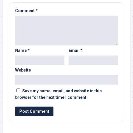
Comment
*
Name
*
Email
*
Website
Save my name, email, and website in this
browser for the next time I comment.