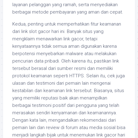
layanan pelanggan yang ramah, serta menyediakan
berbagai metode pembayaran yang aman dan cepat.
Kedua, penting untuk memperhatikan fitur keamanan
dari link slot gacor hari ini. Banyak situs yang
mengklaim menawarkan link gacor, tetapi
kenyataannya tidak semua aman digunakan karena
berpotensi menyebarkan malware atau melakukan
pencurian data pribadi. Oleh karena itu, pastikan link
tersebut berasal dari sumber resmi dan memiliki
protokol keamanan seperti HTTPS. Selain itu, cek juga
ulasan dan testimoni dari pemain lain mengenai
kestabilan dan keamanan link tersebut. Biasanya, situs
yang memiliki reputasi baik akan menampilkan
berbagai testimoni positif dari pengguna yang telah
merasakan sendiri kenyamanan dan keamanannya.
Dengan kata lain, mengandalkan rekomendasi dari
pemain lain dan review di forum atau media sosial bisa
menjadi langkah bijak untuk menemukan link gacor hari