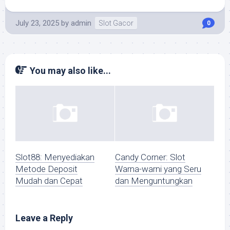
July 23, 2025
by
admin
Slot Gacor
0
You may also like...
Slot88: Menyediakan
Candy Corner: Slot
Metode Deposit
Warna-warni yang Seru
Mudah dan Cepat
dan Menguntungkan
Leave a Reply