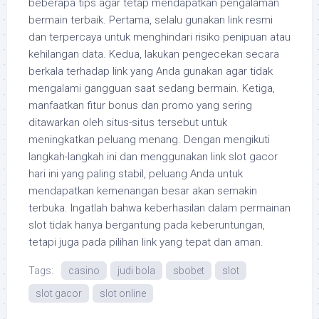
beberapa tips agar tetap mendapatkan pengalaman
bermain terbaik. Pertama, selalu gunakan link resmi
dan terpercaya untuk menghindari risiko penipuan atau
kehilangan data. Kedua, lakukan pengecekan secara
berkala terhadap link yang Anda gunakan agar tidak
mengalami gangguan saat sedang bermain. Ketiga,
manfaatkan fitur bonus dan promo yang sering
ditawarkan oleh situs-situs tersebut untuk
meningkatkan peluang menang. Dengan mengikuti
langkah-langkah ini dan menggunakan link slot gacor
hari ini yang paling stabil, peluang Anda untuk
mendapatkan kemenangan besar akan semakin
terbuka. Ingatlah bahwa keberhasilan dalam permainan
slot tidak hanya bergantung pada keberuntungan,
tetapi juga pada pilihan link yang tepat dan aman.
Tags:
casino
judi bola
sbobet
slot
slot gacor
slot online