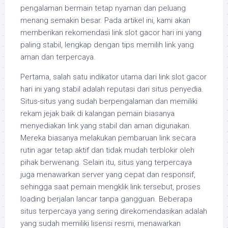
pengalaman bermain tetap nyaman dan peluang
menang semakin besar. Pada artikel ini, kami akan
memberikan rekomendasi link slot gacor hari ini yang
paling stabil, lengkap dengan tips memilih link yang
aman dan terpercaya.
Pertama, salah satu indikator utama dari link slot gacor
hari ini yang stabil adalah reputasi dari situs penyedia.
Situs-situs yang sudah berpengalaman dan memiliki
rekam jejak baik di kalangan pemain biasanya
menyediakan link yang stabil dan aman digunakan.
Mereka biasanya melakukan pembaruan link secara
rutin agar tetap aktif dan tidak mudah terblokir oleh
pihak berwenang. Selain itu, situs yang terpercaya
juga menawarkan server yang cepat dan responsif,
sehingga saat pemain mengklik link tersebut, proses
loading berjalan lancar tanpa gangguan. Beberapa
situs terpercaya yang sering direkomendasikan adalah
yang sudah memiliki lisensi resmi, menawarkan