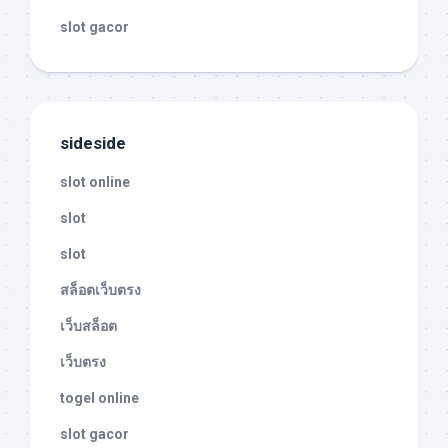
slot gacor
sideside
slot online
slot
slot
สล็อตเว็บตรง
เว็บสล็อต
เว็บตรง
togel online
slot gacor