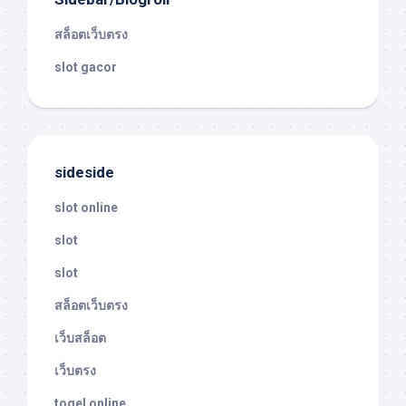
สล็อตเว็บตรง
slot gacor
sideside
slot online
slot
slot
สล็อตเว็บตรง
เว็บสล็อต
เว็บตรง
togel online